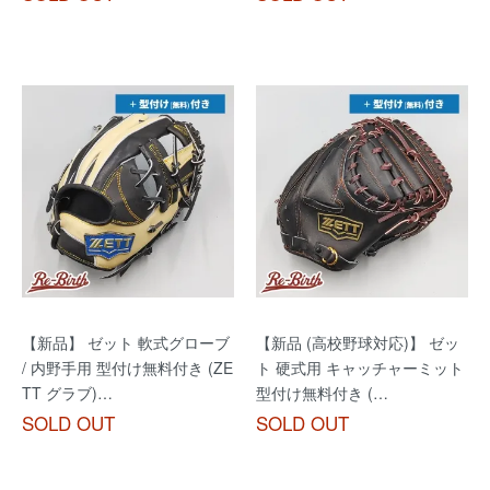
【新品】 ゼット 軟式グローブ
【新品 (高校野球対応)】 ゼッ
/ 内野手用 型付け無料付き (ZE
ト 硬式用 キャッチャーミット
TT グラブ)…
型付け無料付き (…
SOLD OUT
SOLD OUT