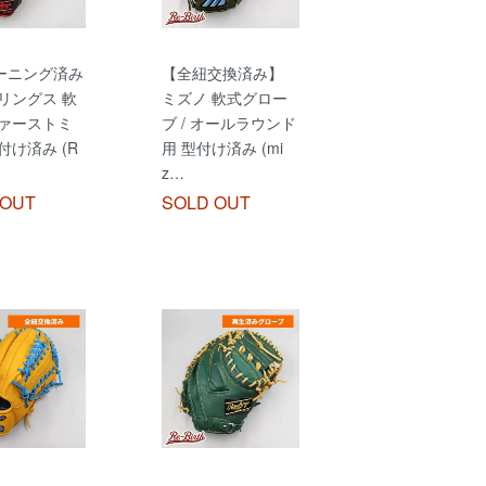
ーニング済み
【全紐交換済み】
リングス 軟
ミズノ 軟式グロー
ファーストミ
ブ / オールラウンド
付け済み (R
用 型付け済み (mi
z…
 OUT
SOLD OUT