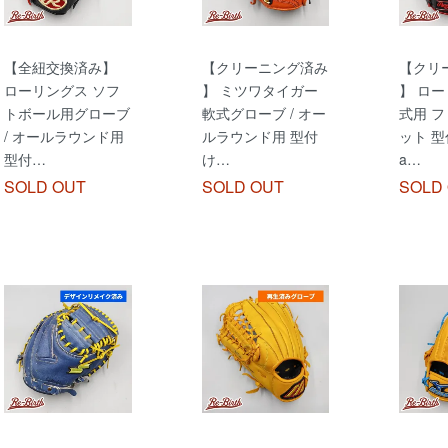
【全紐交換済み】
【クリーニング済み
【クリ
ローリングス ソフ
】 ミツワタイガー
】 ロー
トボール用グローブ
軟式グローブ / オー
式用 
/ オールラウンド用
ルラウンド用 型付
ット 型
型付…
け…
a…
SOLD OUT
SOLD OUT
SOLD