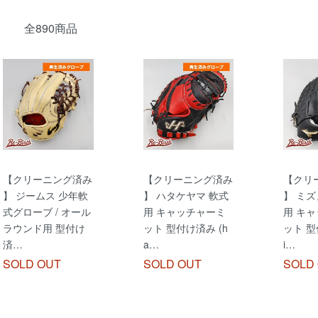
全890商品
【クリーニング済み
【クリーニング済み
【クリ
】 ジームス 少年軟
】 ハタケヤマ 軟式
】 ミズ
式グローブ / オール
用 キャッチャーミ
用 キ
ラウンド用 型付け
ット 型付け済み (h
ット 型
済…
a…
i…
SOLD OUT
SOLD OUT
SOLD