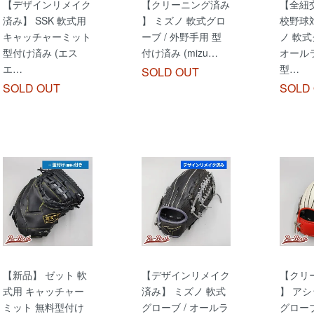
【デザインリメイク
【クリーニング済み
【全紐交
済み】 SSK 軟式用
】 ミズノ 軟式グロ
校野球対
キャッチャーミット
ーブ / 外野手用 型
ノ 軟式
型付け済み (エス
付け済み (mizu…
オール
エ…
型…
SOLD OUT
SOLD OUT
SOLD
【新品】 ゼット 軟
【デザインリメイク
【クリ
式用 キャッチャー
済み】 ミズノ 軟式
】 アシ
ミット 無料型付け
グローブ / オールラ
グローブ