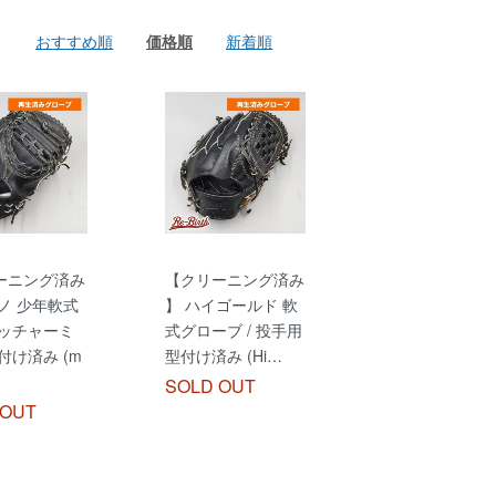
おすすめ順
価格順
新着順
ーニング済み
【クリーニング済み
ノ 少年軟式
】 ハイゴールド 軟
ャッチャーミ
式グローブ / 投手用
付け済み (m
型付け済み (Hi…
SOLD OUT
 OUT