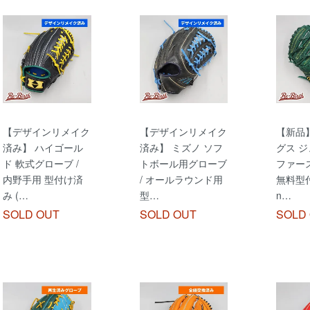
【デザインリメイク
【デザインリメイク
【新品
済み】 ハイゴール
済み】 ミズノ ソフ
グス 
ド 軟式グローブ /
トボール用グローブ
ファー
内野手用 型付け済
/ オールラウンド用
無料型付け
み (…
型…
n…
SOLD OUT
SOLD OUT
SOLD