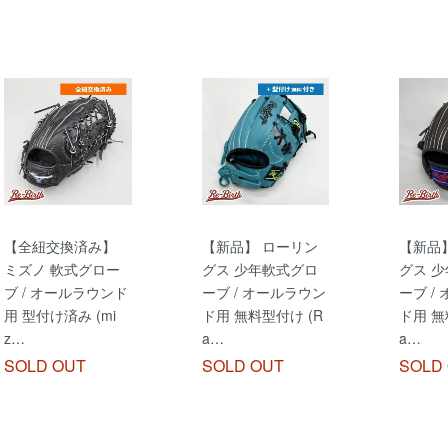
【全紐交換済み】
【新品】 ローリン
【新品
ミズノ 軟式グロー
グス 少年軟式グロ
グス 
ブ / オールラウンド
ーブ / オールラウン
ーブ /
用 型付け済み (mi
ド用 無料型付け (R
ド用 無
z…
a…
a…
SOLD OUT
SOLD OUT
SOLD