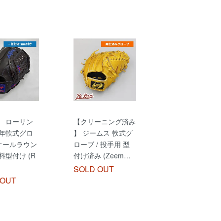
】 ローリン
【クリーニング済み
少年軟式グロ
】 ジームス 軟式グ
 オールラウン
ローブ / 投手用 型
料型付け (R
付け済み (Zeem…
SOLD OUT
 OUT