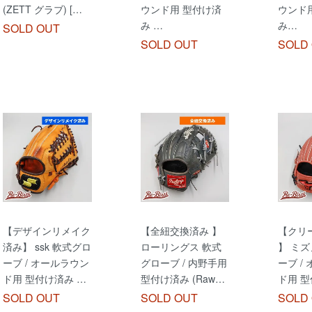
(ZETT グラブ) […
ウンド用 型付け済
ウンド
み …
み…
SOLD OUT
SOLD OUT
SOLD
【デザインリメイク
【全紐交換済み 】
【クリ
済み】 ssk 軟式グロ
ローリングス 軟式
】 ミズ
ーブ / オールラウン
グローブ / 内野手用
ーブ /
ド用 型付け済み …
型付け済み (Raw…
ド用 型
SOLD OUT
SOLD OUT
SOLD