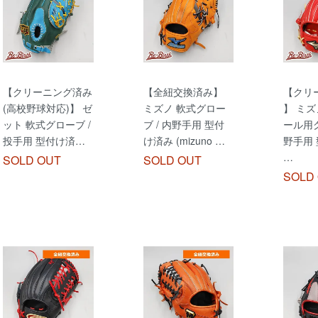
【クリーニング済み
【全紐交換済み】
【クリ
(高校野球対応)】 ゼ
ミズノ 軟式グロー
】 ミズ
ット 軟式グローブ /
ブ / 内野手用 型付
ール用グ
投手用 型付け済…
け済み (mizuno …
野手用
…
SOLD OUT
SOLD OUT
SOLD