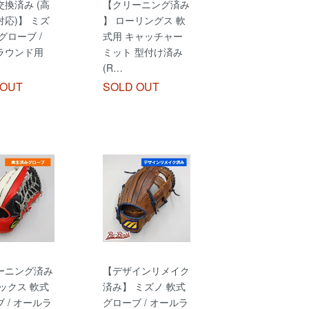
換済み (高
【クリーニング済み
応)】 ミズ
】 ローリングス 軟
グローブ /
式用 キャッチャー
ラウンド用
ミット 型付け済み
(R…
 OUT
SOLD OUT
ーニング済み
【デザインリメイク
ックス 軟式
済み】 ミズノ 軟式
 / オールラ
グローブ / オールラ