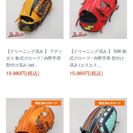
【クリーニング済み 】 アディ
【クリーニング済み 】 SSK 軟
ダス 軟式グローブ / 内野手用
式グローブ / 内野手用 型付け
型付け済み (ad…
済み (エスエス…
19,980円(税込)
15,980円(税込)