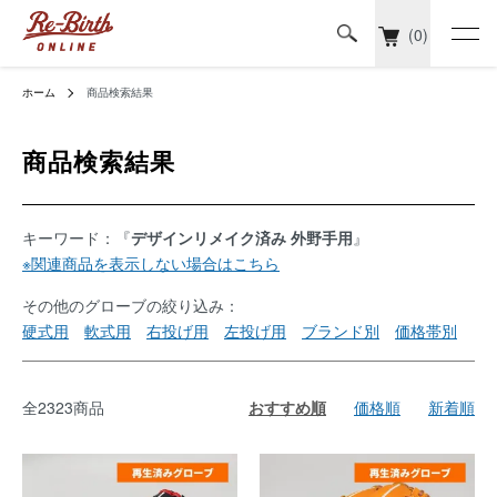
(0)
ホーム
商品検索結果
商品検索結果
キーワード：『
デザインリメイク済み 外野手用
』
※関連商品を表示しない場合はこちら
その他のグローブの絞り込み：
硬式用
軟式用
右投げ用
左投げ用
ブランド別
価格帯別
全2323商品
おすすめ順
価格順
新着順