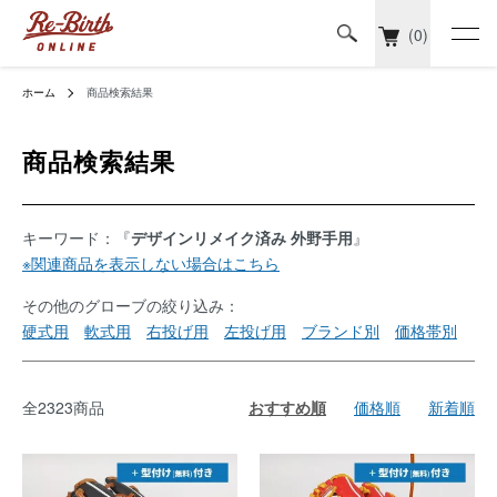
(0)
ホーム
商品検索結果
商品検索結果
キーワード：『
デザインリメイク済み 外野手用
』
※関連商品を表示しない場合はこちら
その他のグローブの絞り込み：
硬式用
軟式用
右投げ用
左投げ用
ブランド別
価格帯別
全2323商品
おすすめ順
価格順
新着順