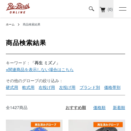
(0)
ホーム
商品検索結果
商品検索結果
キーワード：『
再生 ミズノ
』
※関連商品を表示しない場合はこちら
その他のグローブの絞り込み：
硬式用
軟式用
右投げ用
左投げ用
ブランド別
価格帯別
全1427商品
おすすめ順
価格順
新着順