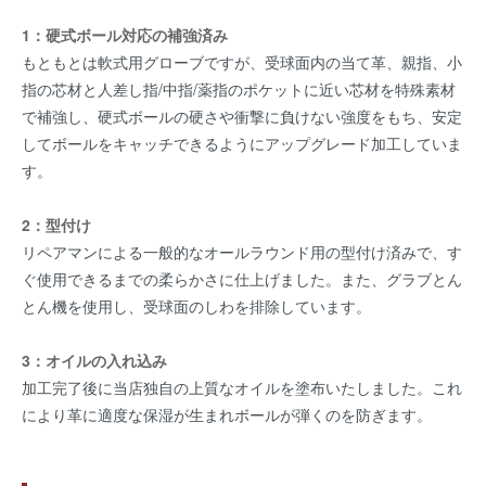
1：硬式ボール対応の補強済み
もともとは軟式用グローブですが、受球面内の当て革、親指、小
指の芯材と人差し指/中指/薬指のポケットに近い芯材を特殊素材
で補強し、硬式ボールの硬さや衝撃に負けない強度をもち、安定
してボールをキャッチできるようにアップグレード加工していま
す。
2：型付け
リペアマンによる一般的なオールラウンド用の型付け済みで、す
ぐ使用できるまでの柔らかさに仕上げました。また、グラブとん
とん機を使用し、受球面のしわを排除しています。
3：オイルの入れ込み
加工完了後に当店独自の上質なオイルを塗布いたしました。これ
により革に適度な保湿が生まれボールが弾くのを防ぎます。