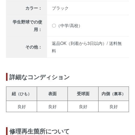
カラー：
ブラック
学生野球での使
〇（中学/高校）
用：
返品OK（到着から3日以内）/ 送料無
その他：
料
詳細なコンディション
紐
表面
受球面
内側
（ひも）
（裏革）
良好
良好
良好
良好
修理再生箇所について