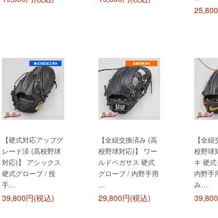
25,80
【硬式対応アップグ
【全紐交換済み (高
【全紐交
レード済 (高校野球
校野球対応)】 ワー
校野球対
対応)】 アシックス
ルドペガサス 硬式
キ 硬式
硬式グローブ / 投
グローブ / 内野手用
内野手
手…
…
み…
39,800円(税込)
29,800円(税込)
39,80