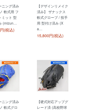
ーニング済み
【デザインリメイク
ノ 軟式用 フ
済み】 ザナックス
トミット 型
軟式グローブ / 投手
(mizun…
用 型付け済み (X
a…
0円(税込)
15,800円(税込)
ーニング済み
【硬式対応アップグ
ノ 軟式グロ
レード済 (高校野球