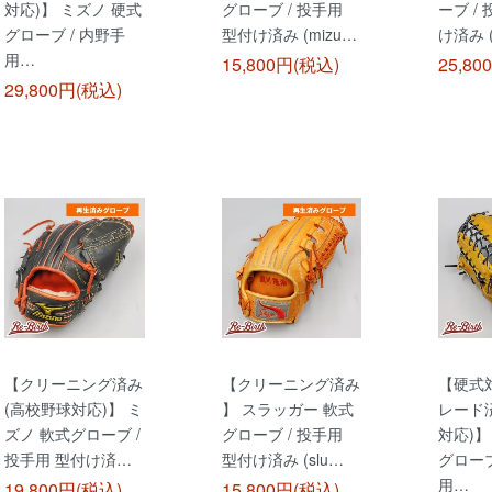
対応)】 ミズノ 硬式
グローブ / 投手用
ーブ /
グローブ / 内野手
型付け済み (mizu…
け済み (
用…
15,800円(税込)
25,80
29,800円(税込)
【クリーニング済み
【クリーニング済み
【硬式
(高校野球対応)】 ミ
】 スラッガー 軟式
レード済
ズノ 軟式グローブ /
グローブ / 投手用
対応)】
投手用 型付け済…
型付け済み (slu…
グローブ
用…
19,800円(税込)
15,800円(税込)