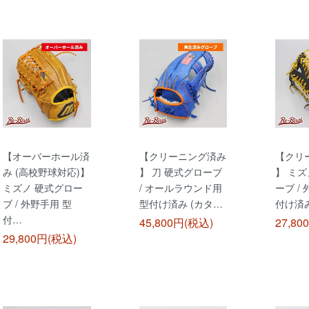
【オーバーホール済
【クリーニング済み
【クリ
み (高校野球対応)】
】 刀 硬式グローブ
】 ミズ
ミズノ 硬式グロー
/ オールラウンド用
ーブ /
ブ / 外野手用 型
型付け済み (カタ…
付け済み
付…
45,800円(税込)
27,80
29,800円(税込)