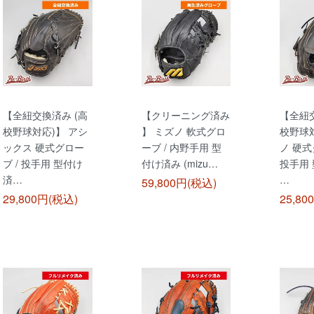
【全紐交換済み (高
【クリーニング済み
【全紐交
校野球対応)】 アシ
】 ミズノ 軟式グロ
校野球対
ックス 硬式グロー
ーブ / 内野手用 型
ノ 硬式
ブ / 投手用 型付け
付け済み (mizu…
投手用
済…
…
59,800円(税込)
29,800円(税込)
25,80