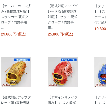
【オーバーホール済
【硬式対応アップグ
【クリ
み (高校野球対応)】
レード済 (高校野球
】 ミズ
スラッガー 硬式グ
対応)】 ゼット 硬式
ァース
ローブ / 内野手用
グローブ / 内野手
付け済み 
…
用…
19,80
29,800円(税込)
25,800円(税込)
【硬式対応アップグ
【デザインリメイク
【クリ
レード済 (高校野球
済み】 ミズノ 軟式
】 ミズ