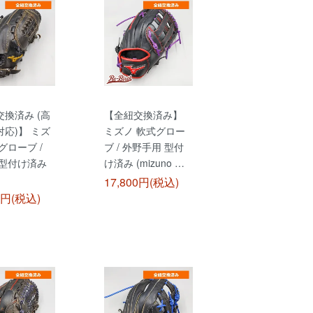
換済み (高
【全紐交換済み】
応)】 ミズ
ミズノ 軟式グロー
グローブ /
ブ / 外野手用 型付
 型付け済み
け済み (mizuno …
17,800円(税込)
0円(税込)