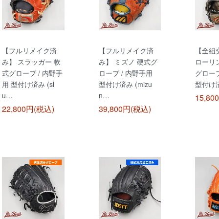
【フルリメイク済
【フルリメイク済
【全紐
み】 スラッガー 軟
み】 ミズノ 硬式グ
ローリ
式グローブ / 内野手
ローブ / 内野手用
グローブ
用 型付け済み (sl
型付け済み (mizu
型付け済
u…
n…
15,80
22,800円(税込)
39,800円(税込)