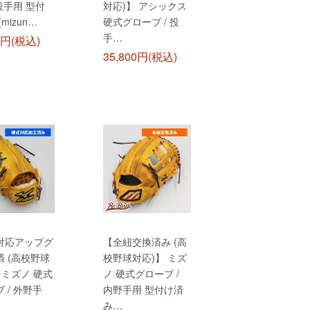
 投手用 型付
対応)】 アシックス
mizun…
硬式グローブ / 投
手…
0円(税込)
35,800円(税込)
対応アップグ
【全紐交換済み (高
 (高校野球
校野球対応)】 ミズ
 ミズノ 硬式
ノ 硬式グローブ /
 / 外野手
内野手用 型付け済
み…