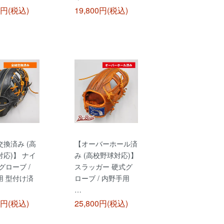
0円(税込)
19,800円(税込)
換済み (高
【オーバーホール済
応)】 ナイ
み (高校野球対応)】
グローブ /
スラッガー 硬式グ
用 型付け済
ローブ / 内野手用
…
0円(税込)
25,800円(税込)