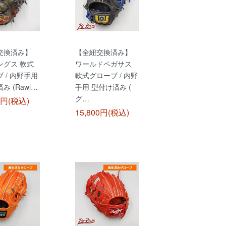
交換済み】
【全紐交換済み】
ングス 軟式
ワールドペガサス
 / 内野手用
軟式グローブ / 内野
み (Rawl…
手用 型付け済み (
グ…
0円(税込)
15,800円(税込)