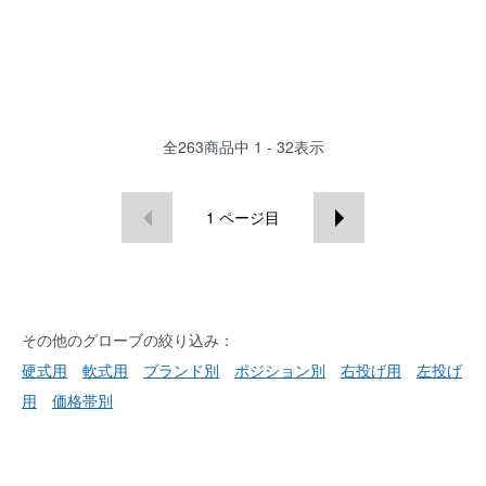
全
263
商品中
1 - 32
表示
1
ページ目
その他のグローブの絞り込み：
硬式用
軟式用
ブランド別
ポジション別
右投げ用
左投げ
用
価格帯別