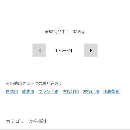
全
82
商品中
1 - 32
表示
1
ページ目
その他のグローブの絞り込み：
硬式用
軟式用
ブランド別
右投げ用
左投げ用
価格帯別
カテゴリーから探す