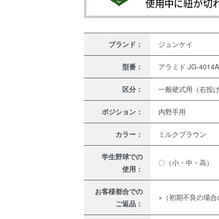
ブランド：
ジュンケイ
型番：
アラミド JG-4014A
区分：
一般硬式用（右投
ポジション：
内野手用
カラー：
ミルクブラウン
学生野球での
〇（小・中・高）
使用：
お客様都合での
×（初期不良の場合
ご返品：