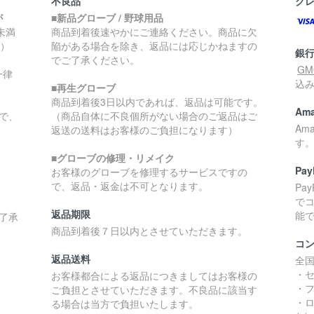
不良品
ク
が
■新品グローブ / 野球用品
円未満
商品到着後速やかにご連絡ください。商品に欠
く）
陥がある場合を除き、返品には応じかねますの
銀
でご了承ください。
G
一律
込
■再生グローブ
商品到着後3日以内であれば、返品は可能です。
Ama
で、
（商品自体に不良個所がない場合のご返品はご
Am
返送の送料はお客様のご負担になります）
す
■グローブの修理・リメイク
Pay
お客様のグローブを修理するサービスですの
で、返品・返金は不可となります。
Pa
で
返品期限
能
了承
商品到着後７日以内とさせていただきます。
コ
返品送料
全
・
お客様都合による返品につきましてはお客様の
・
ご負担とさせていただきます。不良品に該当す
・ロ
る場合は当方で負担いたします。