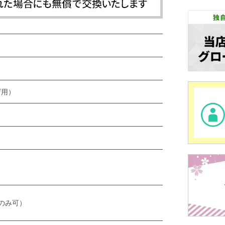
げ用）
のみ可）