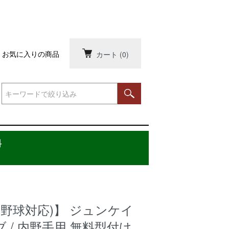
お気に入りの商品
カート
(0)
料
校野球対応)】 ジュンケイ
 / 内野手用 無料型付け