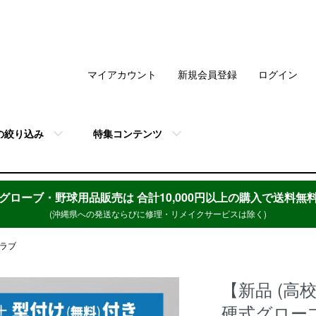
マイアカウント
新規会員登録
ログイン
の絞り込み
特集コンテンツ
グローブ・野球用品販売は
合計10,000円以上の購入で送料無
(沖縄県への発送ならびに修理・リメイクサービスは除く)
グラブ
【新品 (高
硬式グローブ