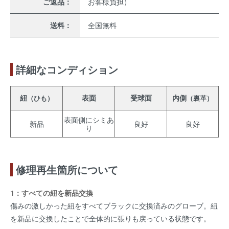
ご返品：
お客様負担）
送料：
全国無料
詳細なコンディション
紐
表面
受球面
内側
（ひも）
（裏革）
表面側にシミあ
新品
良好
良好
り
修理再生箇所について
1：すべての紐を新品交換
傷みの激しかった紐をすべてブラックに交換済みのグローブ。紐
を新品に交換したことで全体的に張りも戻っている状態です。