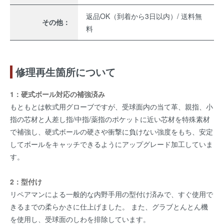
返品OK（到着から3日以内）/ 送料無
その他：
料
修理再生箇所について
1：硬式ボール対応の補強済み
もともとは軟式用グローブですが、受球面内の当て革、親指、小
指の芯材と人差し指/中指/薬指のポケットに近い芯材を特殊素材
で補強し、硬式ボールの硬さや衝撃に負けない強度をもち、安定
してボールをキャッチできるようにアップグレード加工していま
す。
2：型付け
リペアマンによる一般的な内野手用の型付け済みで、すぐ使用で
きるまでの柔らかさに仕上げました。 また、グラブとんとん機
を使用し、受球面のしわを排除しています。