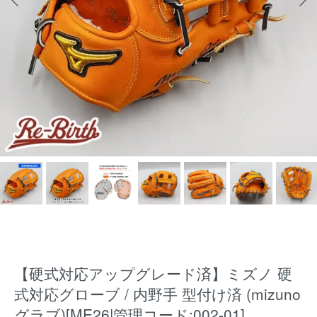
【硬式対応アップグレード済】ミズノ 硬
式対応グローブ / 内野手 型付け済 (mizuno
グラブ)[ME26|管理コード:002-01]