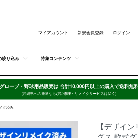
マイアカウント
新規会員登録
ログイン
の絞り込み
特集コンテンツ
グローブ・野球用品販売は
合計10,000円以上の購入で送料無
(沖縄県への発送ならびに修理・リメイクサービスは除く)
イク済み
【デザイン
グス 軟式グ