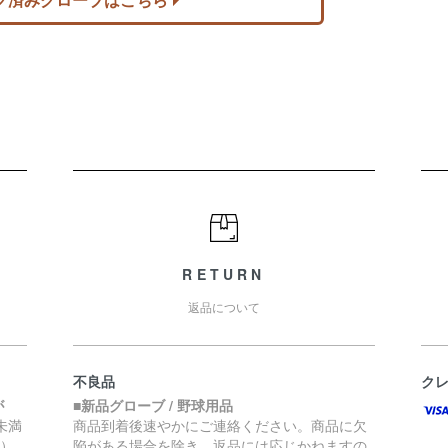
RETURN
返品について
不良品
ク
が
■新品グローブ / 野球用品
円未満
商品到着後速やかにご連絡ください。商品に欠
く）
陥がある場合を除き、返品には応じかねますの