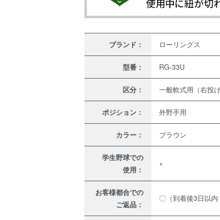
ブランド：
ローリングス
型番：
RG-33U
区分：
一般軟式用（右投
ポジション：
外野手用
カラー：
ブラウン
学生野球での
×
使用：
お客様都合での
〇（到着後3日以内
ご返品：