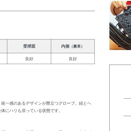
受球面
内側
（裏革）
良好
良好
、統一感のあるデザインが際立つグローブ。紐とヘ
全体にハリも戻っている状態です。