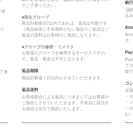
銀
でご了承ください。
G
一律
込
■再生グローブ
商品到着後3日以内であれば、返品は可能です。
Ama
で、
（商品自体に不良個所がない場合のご返品はご
Am
返送の送料はお客様のご負担になります）
す
■グローブの修理・リメイク
Pay
お客様のグローブを修理するサービスですの
で、返品・返金は不可となります。
Pa
で
返品期限
能
了承
商品到着後７日以内とさせていただきます。
コ
返品送料
全
・
お客様都合による返品につきましてはお客様の
・
ご負担とさせていただきます。不良品に該当す
・ロ
る場合は当方で負担いたします。
む)