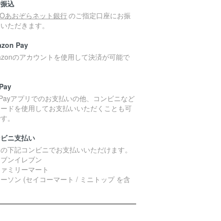
行振込
MOあおぞらネット銀行
のご指定口座にお振
みいただきます。
zon Pay
azonのアカウントを使用して決済が可能で
。
Pay
yPayアプリでのお支払いの他、コンビニなど
コードを使用してお支払いいただくことも可
です。
ンビニ支払い
国の下記コンビニでお支払いいただけます。
セブンイレブン
ファミリーマート
ーソン (セイコーマート / ミニトップ を含