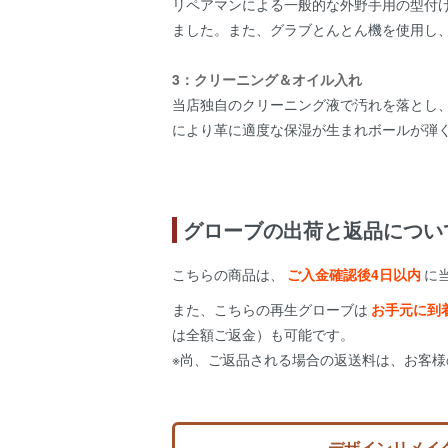
リペアマンによる一般的な外野手用の型付
ました。また、グラブとんとん機を使用し
3：クリーニング＆オイル入れ
当店独自のクリーニング液で汚れを落とし
により革に適度な保湿が生まれボールが弾
グローブの出荷と返品につい
こちらの商品は、
ご入金確認後4日以内
に
また、こちらの再生グローブは
お手元に到
は全額ご返金）も可能です。
※尚、ご返品される場合の返送料は、お客
デザインリメイ