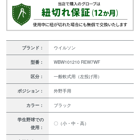
ブランド：
ウイルソン
型番：
WBW101210 REW7WF
区分：
一般軟式用（左投げ用）
ポジション：
外野手用
カラー：
ブラック
学生野球での
〇（小・中・高）
使用：