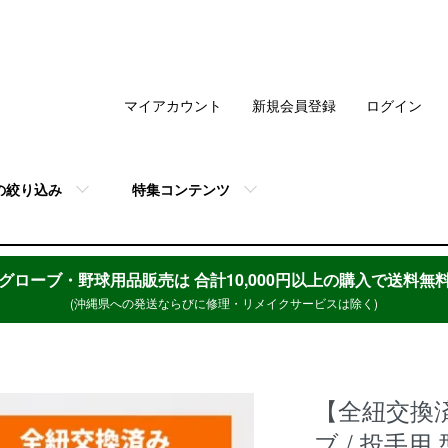
マイアカウント
新規会員登録
ログイン
の絞り込み
特集コンテンツ
グローブ・野球用品販売は
合計10,000円以上の購入で送料無
(沖縄県への発送ならびに修理・リメイクサービスは除く)
【全紐交換
ブ / 投手用 