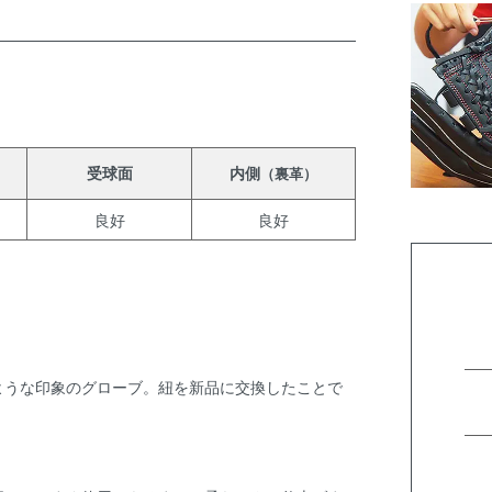
受球面
内側
（裏革）
良好
良好
ような印象のグローブ。紐を新品に交換したことで