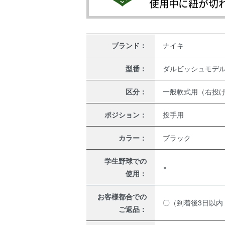
ブランド：
ナイキ
型番：
ダルビッシュモデ
区分：
一般軟式用（右投
ポジション：
投手用
カラー：
ブラック
学生野球での
×
使用：
お客様都合での
〇（到着後3日以内
ご返品：