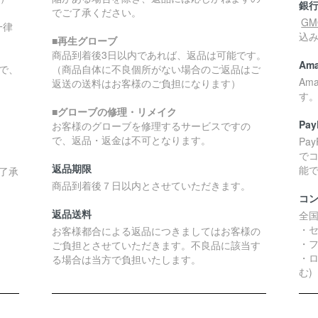
銀
でご了承ください。
G
一律
込
■再生グローブ
商品到着後3日以内であれば、返品は可能です。
Ama
で、
（商品自体に不良個所がない場合のご返品はご
Am
返送の送料はお客様のご負担になります）
す
■グローブの修理・リメイク
Pay
お客様のグローブを修理するサービスですの
で、返品・返金は不可となります。
Pa
で
返品期限
能
了承
商品到着後７日以内とさせていただきます。
コ
返品送料
全
・
お客様都合による返品につきましてはお客様の
・
ご負担とさせていただきます。不良品に該当す
・ロ
る場合は当方で負担いたします。
む)