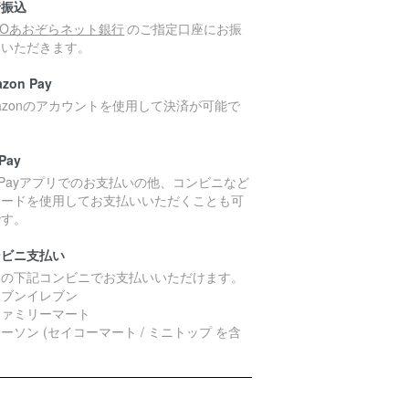
行振込
MOあおぞらネット銀行
のご指定口座にお振
みいただきます。
zon Pay
azonのアカウントを使用して決済が可能で
。
Pay
yPayアプリでのお支払いの他、コンビニなど
コードを使用してお支払いいただくことも可
です。
ンビニ支払い
国の下記コンビニでお支払いいただけます。
セブンイレブン
ファミリーマート
ーソン (セイコーマート / ミニトップ を含