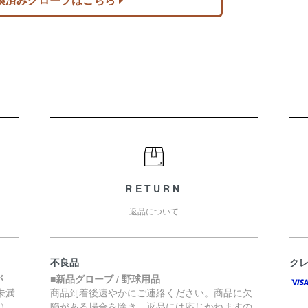
RETURN
返品について
不良品
ク
が
■新品グローブ / 野球用品
円未満
商品到着後速やかにご連絡ください。商品に欠
く）
陥がある場合を除き、返品には応じかねますの