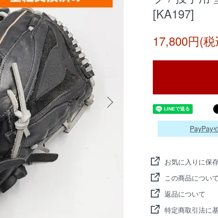
[KA197]
17,800円(税
PayP
お気に入りに保
この商品につい
返品について
特定商取引法に