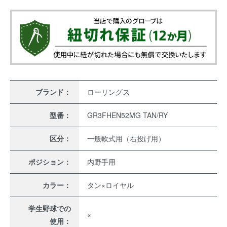
ブランド：
ローリングス
型番：
GR3FHEN52MG TAN/RY
区分：
一般軟式用（右投げ用）
ポジション：
内野手用
カラー：
タン×ロイヤル
学生野球での
×
使用：