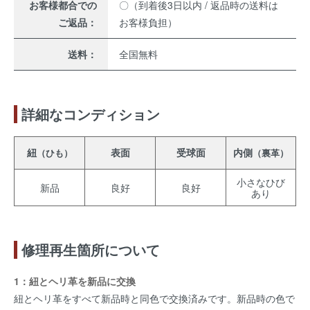
お客様都合での
〇（到着後3日以内 / 返品時の送料は
ご返品：
お客様負担）
送料：
全国無料
詳細なコンディション
紐
表面
受球面
内側
（ひも）
（裏革）
小さなひび
新品
良好
良好
あり
修理再生箇所について
1：紐とヘリ革を新品に交換
紐とヘリ革をすべて新品時と同色で交換済みです。新品時の色で