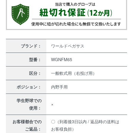
ブランド：
ワールドペガサス
型番：
WGNFM65
区分：
一般軟式用（右投げ用）
ポジション：
内野手用
学生野球での
×
使用：
お客様都合での
〇（到着後3日以内 / 返品時の送料は
ご返品：
お客様負担）