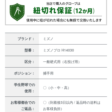
ブランド：
ミズノ
型番：
ミズノプロ H14030
区分：
一般硬式用（右投げ用）
ポジション：
捕手用
学生野球での
〇（小・中・高）
使用：
お客様都合での
〇（到着後3日以内 / 返品時の送料は
ご返品：
お客様負担）