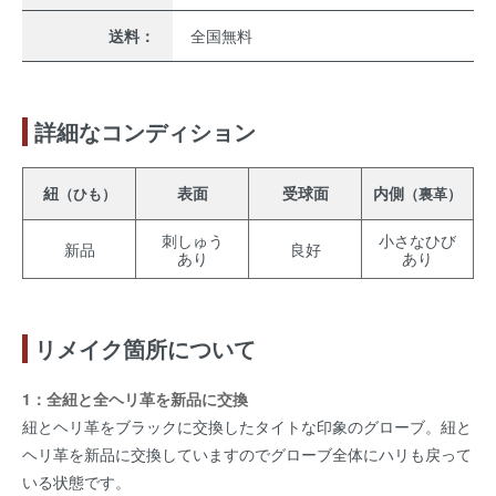
送料：
全国無料
詳細なコンディション
紐
表面
受球面
内側
（ひも）
（裏革）
刺しゅう
小さなひび
新品
良好
あり
あり
リメイク箇所について
1：全紐と全ヘリ革を新品に交換
紐とヘリ革をブラックに交換したタイトな印象のグローブ。紐と
ヘリ革を新品に交換していますのでグローブ全体にハリも戻って
いる状態です。