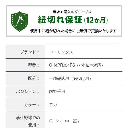
ブランド：
ローリングス
型番：
GH4PR934FS（小指2本対応）
区分：
一般硬式用（右投げ用）
ポジション：
内野手用
カラー：
モカ
学生野球での
〇（小・中・高）
使用：