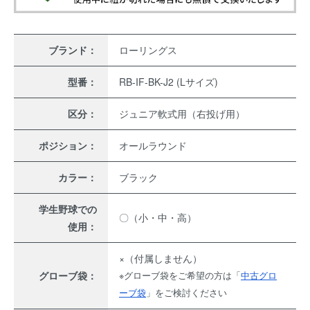
ブランド：
ローリングス
型番：
RB-IF-BK-J2 (Lサイズ)
区分：
ジュニア軟式用（右投げ用）
ポジション：
オールラウンド
カラー：
ブラック
学生野球での
〇（小・中・高）
使用：
×（付属しません）
グローブ袋：
※グローブ袋をご希望の方は「
中古グロ
ーブ袋
」をご検討ください