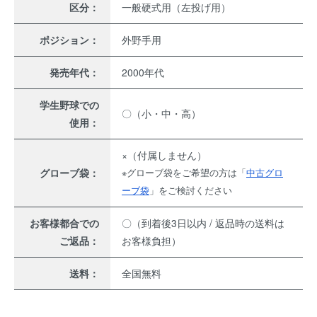
区分：
一般硬式用（左投げ用）
ポジション：
外野手用
発売年代：
2000年代
学生野球での
〇（小・中・高）
使用：
×（付属しません）
グローブ袋：
※グローブ袋をご希望の方は「
中古グロ
ーブ袋
」をご検討ください
お客様都合での
〇（到着後3日以内 / 返品時の送料は
ご返品：
お客様負担）
送料：
全国無料