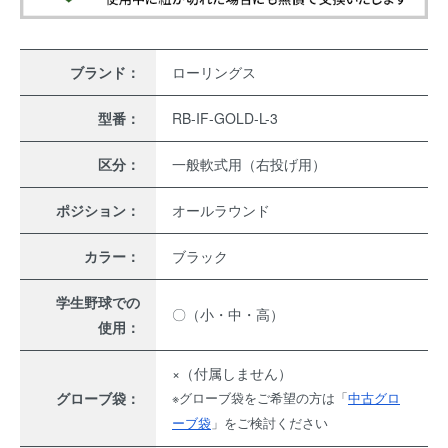
ブランド：
ローリングス
型番：
RB-IF-GOLD-L-3
区分：
一般軟式用（右投げ用）
ポジション：
オールラウンド
カラー：
ブラック
学生野球での
〇（小・中・高）
使用：
×（付属しません）
グローブ袋：
※グローブ袋をご希望の方は「
中古グロ
ーブ袋
」をご検討ください