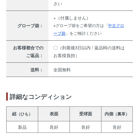
さい
×（付属しません）
グローブ袋：
※グローブ袋をご希望の方は「
中古グロ
ーブ袋
」をご検討ください
お客様都合での
〇（到着後3日以内 / 返品時の送料は
ご返品：
お客様負担）
送料：
全国無料
詳細なコンディション
紐
表面
受球面
内側
（ひも）
（裏革）
新品
良好
良好
良好