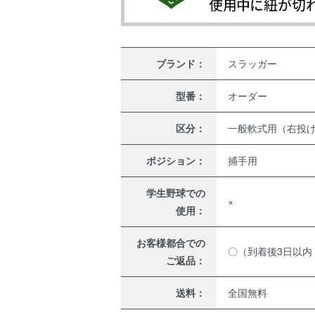
ブランド：
スラッガー
型番：
オーダー
区分：
一般軟式用（右投
ポジション：
捕手用
学生野球での
×
使用：
お客様都合での
〇（到着後3日以内
ご返品：
送料：
全国無料