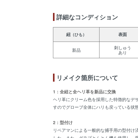
詳細なコンディション
紐
表面
（ひも）
刺しゅう
新品
あり
リメイク箇所について
1：全紐と全ヘリ革を新品に交換
ヘリ革にクリーム色を採用した特徴的なデ
すのでグローブ全体にハリも戻っている状
2：型付け
リペアマンによる一般的な捕手用の型付け
した。また、グラブとんとん機を使用し、