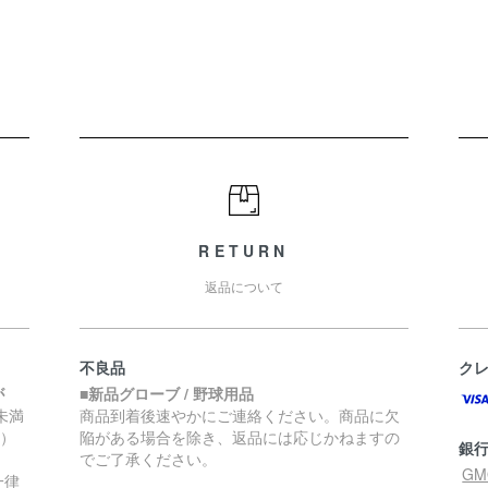
RETURN
返品について
不良品
ク
が
■新品グローブ / 野球用品
円未満
商品到着後速やかにご連絡ください。商品に欠
く）
陥がある場合を除き、返品には応じかねますの
銀
でご了承ください。
G
一律