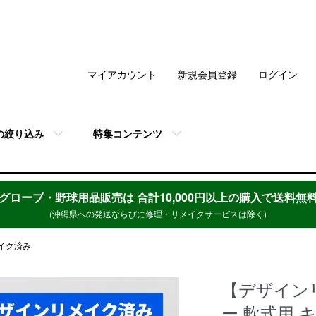
マイアカウント
新規会員登録
ログイン
の絞り込み
特集コンテンツ
グローブ・野球用品販売は
合計10,000円以上の購入で送料無
(沖縄県への発送ならびに修理・リメイクサービスは除く)
イク済み
【デザイン
ー 軟式用 