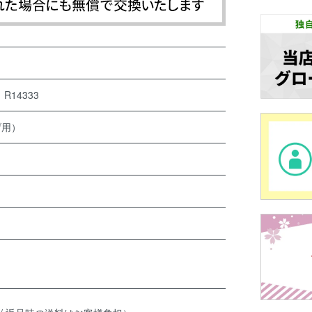
14333
げ用）