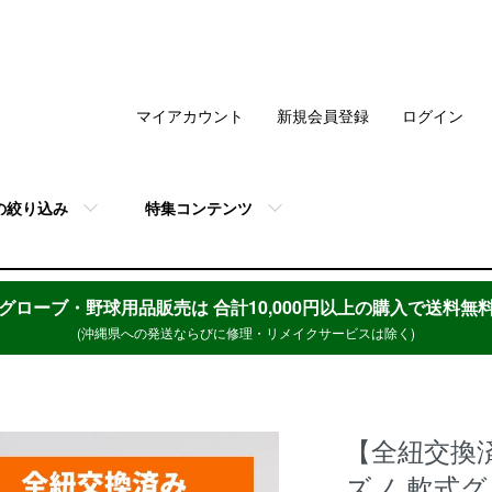
マイアカウント
新規会員登録
ログイン
の絞り込み
特集コンテンツ
グローブ・野球用品販売は
合計10,000円以上の購入で送料無
(沖縄県への発送ならびに修理・リメイクサービスは除く)
【全紐交換済
ズノ 軟式グ