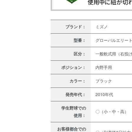
ブランド：
ミズノ
型番：
グローバルエリート R
区分：
一般軟式用（右投
ポジション：
内野手用
カラー：
ブラック
発売年代：
2010年代
学生野球での
〇（小・中・高）
使用：
お客様都合での