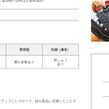
 / 返品時の送料はお客様負担）
受球面
内側
（裏革）
刺しゅう
擦れ多数あり
あり
ンアップしたグローブ。紐を新品に交換したことで