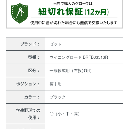
ブランド：
ゼット
型番：
ウイニングロード BRFB33513R
区分：
一般軟式用（右投げ用）
ポジション：
捕手用
カラー：
ブラック
学生野球での
〇（小・中・高）
使用：