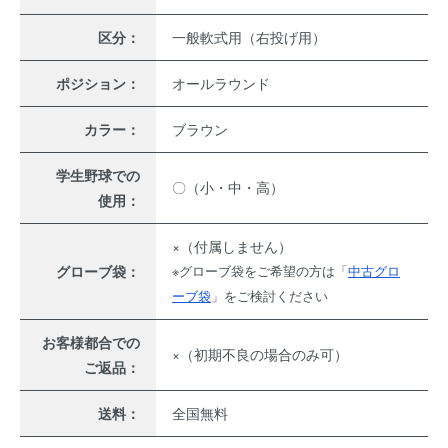
区分：
一般軟式用（右投げ用）
ポジション：
オールラウンド
カラー：
ブラウン
学生野球での
〇（小・中・高）
使用：
×（付属しません）
グローブ袋：
※グローブ袋をご希望の方は「
中古グロ
ーブ袋
」をご検討ください
お客様都合での
×（初期不良の場合のみ可）
ご返品：
送料：
全国無料