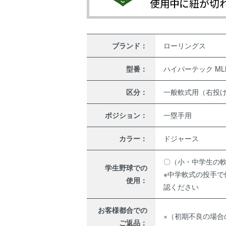
ブランド：
ローリングス
型番：
ハイパーテック MLB
区分：
一般軟式用（右投
ポジション：
一塁手用
カラー：
ドジャース
〇（小・中学生の
学生野球での
※中学軟式の投手
使用：
認ください
お客様都合での
×（初期不良の場合
ご返品：