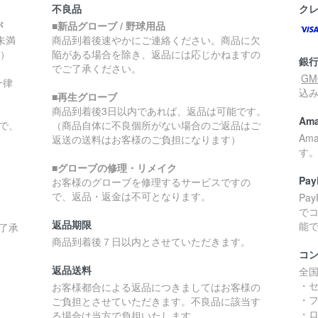
不良品
ク
が
■新品グローブ / 野球用品
円未満
商品到着後速やかにご連絡ください。商品に欠
く）
陥がある場合を除き、返品には応じかねますの
銀
でご了承ください。
G
一律
込
■再生グローブ
商品到着後3日以内であれば、返品は可能です。
Ama
で、
（商品自体に不良個所がない場合のご返品はご
Am
返送の送料はお客様のご負担になります）
す
■グローブの修理・リメイク
Pay
お客様のグローブを修理するサービスですの
で、返品・返金は不可となります。
Pa
で
返品期限
能
了承
商品到着後７日以内とさせていただきます。
コ
返品送料
全
・
お客様都合による返品につきましてはお客様の
・
ご負担とさせていただきます。不良品に該当す
・ロ
る場合は当方で負担いたします。