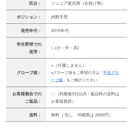
区分：
ジュニア硬式用（右投げ用）
ポジション：
内野手用
発売年代：
2010年代
学生野球での
〇(小・中・高)
使用：
×（付属しません）
グローブ袋：
※グローブ袋をご希望の方は「
中古グロ
ーブ袋
」をご検討ください
お客様都合での
〇（到着後3日以内 / 返品時の送料は
ご返品：
お客様負担）
送料：
無料（ 但し、沖縄県は 2000円）