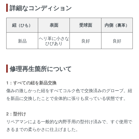
詳細なコンディション
紐
表面
受球面
内側
（ひも）
（裏革）
ヘリ革に小さな
新品
良好
良好
ひびあり
修理再生箇所について
1：すべての紐を新品交換
傷みの激しかった紐をすべてコルク色で交換済みのグローブ。紐
を新品に交換したことで全体的に張りも戻っている状態です。
2：型付け
リペアマンによる一般的な内野手用の型付け済みで、すぐ使用で
きるまでの柔らかさに仕上げました。