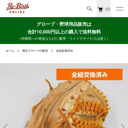
(0)
グローブ・野球用品販売は
合計10,000円以上の購入で送料無料
(沖縄県への発送ならびに修理・リメイクサービスは除く)
ホーム
再生グローブの販売
全紐交換済み