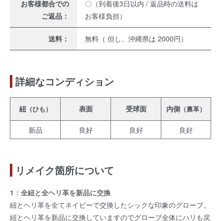
お客様都合での
〇（到着後3日以内 / 返品時の送料は
ご返品：
お客様負担）
送料：
無料（ 但し、沖縄県は 2000円）
詳細なコンディション
紐
表面
受球面
内側
（ひも）
（裏革）
新品
良好
良好
良好
リメイク箇所について
1：全紐と全ヘリ革を新品に交換
紐とヘリ革を全てネイビーで交換したシックな印象のグローブ。
紐とヘリ革を新品に交換していますのでグローブ全体にハリも戻