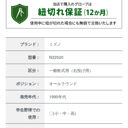
ブランド：
ミズノ
型番：
N32520
区分：
一般軟式用（右投げ用）
ポジション：
オールラウンド
発売年代：
1990年代
学生野球での
〇(小・中・高)
使用：