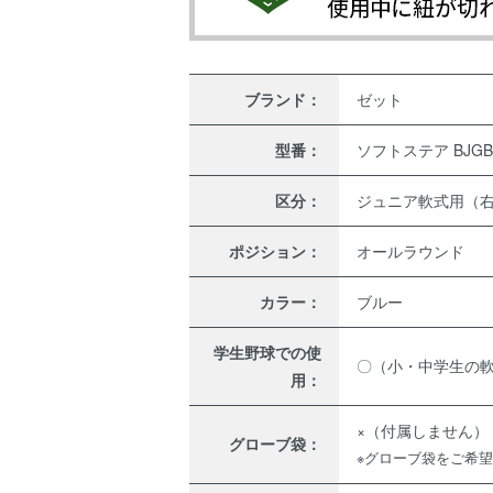
ブランド：
ゼット
型番：
ソフトステア BJGB
区分：
ジュニア軟式用（
ポジション：
オールラウンド
カラー：
ブルー
学生野球での使
〇（小・中学生の
用：
×（付属しません）
グローブ袋：
※グローブ袋をご希