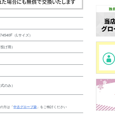
74540F（Lサイズ）
右投げ用）
軟式のみ）
望の方は「
中古グローブ袋
」をご検討ください