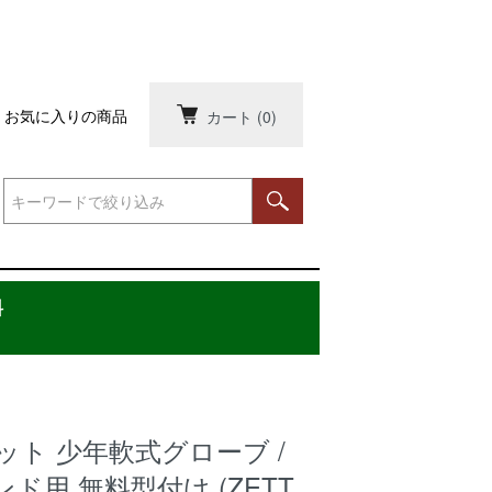
お気に入りの商品
カート
(0)
料
ット 少年軟式グローブ /
ド用 無料型付け (ZETT