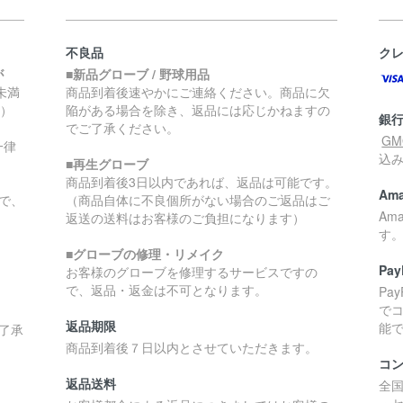
不良品
ク
が
■新品グローブ / 野球用品
円未満
商品到着後速やかにご連絡ください。商品に欠
く）
陥がある場合を除き、返品には応じかねますの
銀
でご了承ください。
G
一律
込
■再生グローブ
商品到着後3日以内であれば、返品は可能です。
Ama
で、
（商品自体に不良個所がない場合のご返品はご
Am
返送の送料はお客様のご負担になります）
す
■グローブの修理・リメイク
Pay
お客様のグローブを修理するサービスですの
で、返品・返金は不可となります。
Pa
で
返品期限
能
了承
商品到着後７日以内とさせていただきます。
コ
返品送料
全
・