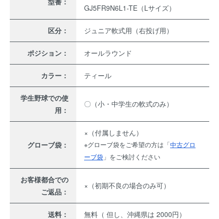
型番：
GJ5FR9N6L1-TE（Lサイズ）
区分：
ジュニア軟式用（右投げ用）
ポジション：
オールラウンド
カラー：
ティール
学生野球での使
〇（小・中学生の軟式のみ）
用：
×（付属しません）
グローブ袋：
※グローブ袋をご希望の方は「
中古グロ
ーブ袋
」をご検討ください
お客様都合での
×（初期不良の場合のみ可）
ご返品：
送料：
無料（ 但し、沖縄県は 2000円）