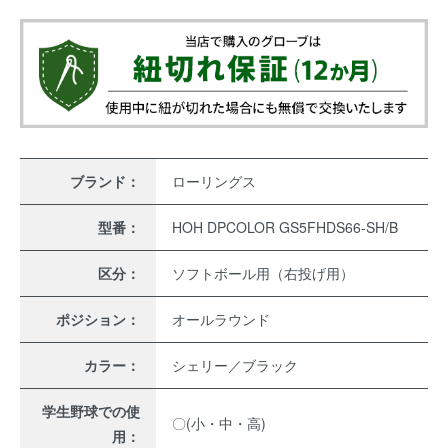
ブランド：
ローリングス
型番：
HOH DPCOLOR GS5FHDS66-SH/B
区分：
ソフトボール用（右投げ用）
ポジション：
オールラウンド
カラー：
シェリー／ブラック
学生野球での使
〇(小・中・高)
用：