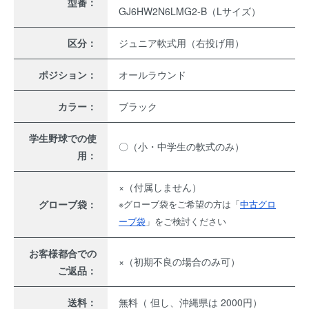
型番：
GJ6HW2N6LMG2-B（Lサイズ）
区分：
ジュニア軟式用（右投げ用）
ポジション：
オールラウンド
カラー：
ブラック
学生野球での使
〇（小・中学生の軟式のみ）
用：
×（付属しません）
グローブ袋：
※グローブ袋をご希望の方は「
中古グロ
ーブ袋
」をご検討ください
お客様都合での
×（初期不良の場合のみ可）
ご返品：
送料：
無料（ 但し、沖縄県は 2000円）