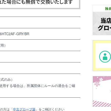
TC2AF-GRY/BR
げ用）
軟式のみ）
で使用する場合は、所属団体にルールの適合をご確
望の方は「
中古グローブ袋
」をご検討ください