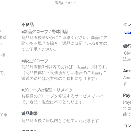
返品について
不良品
ク
が
■新品グローブ / 野球用品
円未満
商品到着後速やかにご連絡ください。商品に欠
く）
陥がある場合を除き、返品には応じかねますの
銀
でご了承ください。
G
一律
込
■再生グローブ
商品到着後3日以内であれば、返品は可能です。
Ama
で、
（商品自体に不良個所がない場合のご返品はご
Am
返送の送料はお客様のご負担になります）
す
■グローブの修理・リメイク
Pay
お客様のグローブを修理するサービスですの
で、返品・返金は不可となります。
Pa
で
返品期限
能
了承
商品到着後７日以内とさせていただきます。
コ