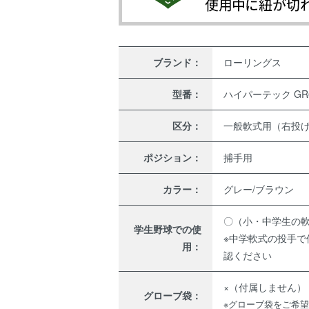
ブランド：
ローリングス
型番：
ハイパーテック GR6H
区分：
一般軟式用（右投
ポジション：
捕手用
カラー：
グレー/ブラウン
〇（小・中学生の
学生野球での使
※中学軟式の投手
用：
認ください
×（付属しません）
グローブ袋：
※グローブ袋をご希