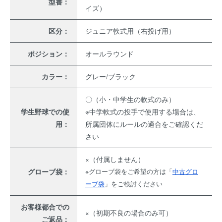
型番：
イズ）
区分：
ジュニア軟式用（右投げ用）
ポジション：
オールラウンド
カラー：
グレー/ブラック
〇（小・中学生の軟式のみ）
学生野球での使
※中学軟式の投手で使用する場合は、
用：
所属団体にルールの適合をご確認くだ
さい
×（付属しません）
グローブ袋：
※グローブ袋をご希望の方は「
中古グロ
ーブ袋
」をご検討ください
お客様都合での
×（初期不良の場合のみ可）
ご返品：