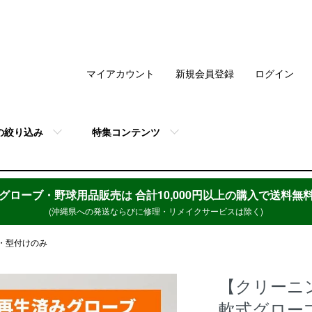
マイアカウント
新規会員登録
ログイン
の絞り込み
特集コンテンツ
グローブ・野球用品販売は
合計10,000円以上の購入で送料無
(沖縄県への発送ならびに修理・リメイクサービスは除く)
・型付けのみ
【クリーニ
軟式グローブ