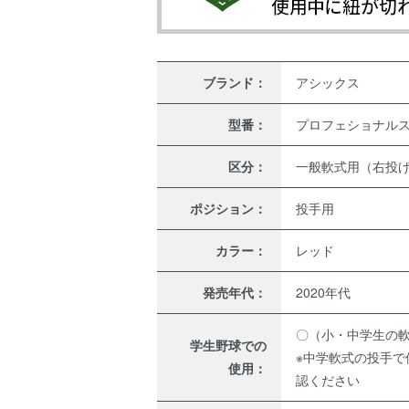
ブランド：
アシックス
型番：
プロフェショナル
区分：
一般軟式用（右投
ポジション：
投手用
カラー：
レッド
発売年代：
2020年代
〇（小・中学生の
学生野球での
※中学軟式の投手
使用：
認ください