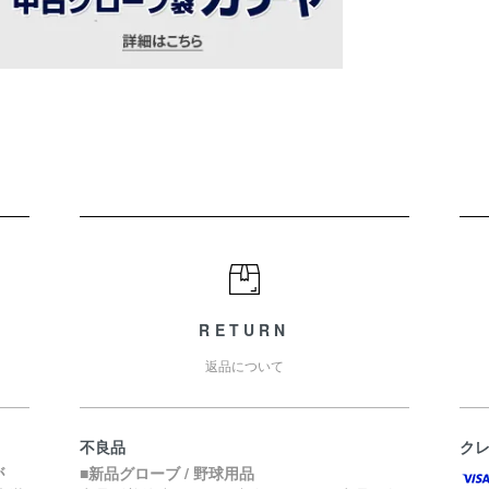
RETURN
返品について
不良品
ク
が
■新品グローブ / 野球用品