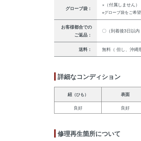
×（付属しません）
グローブ袋：
※グローブ袋をご希
お客様都合での
〇（到着後3日以内
ご返品：
送料：
無料（ 但し、沖縄県
詳細なコンディション
紐
表面
（ひも）
良好
良好
修理再生箇所について