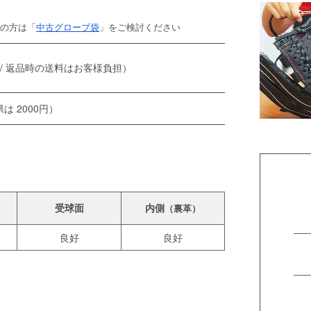
望の方は「
中古グローブ袋
」をご検討ください
 / 返品時の送料はお客様負担）
は 2000円）
受球面
内側
（裏革）
良好
良好