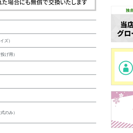
サイズ）
右投げ用）
軟式のみ）