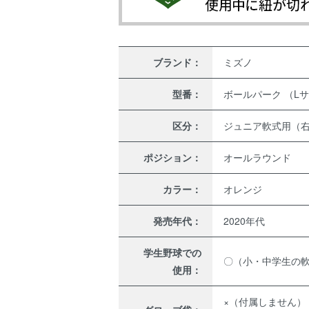
ブランド：
ミズノ
型番：
ボールパーク （L
区分：
ジュニア軟式用（
ポジション：
オールラウンド
カラー：
オレンジ
発売年代：
2020年代
学生野球での
〇（小・中学生の
使用：
×（付属しません）