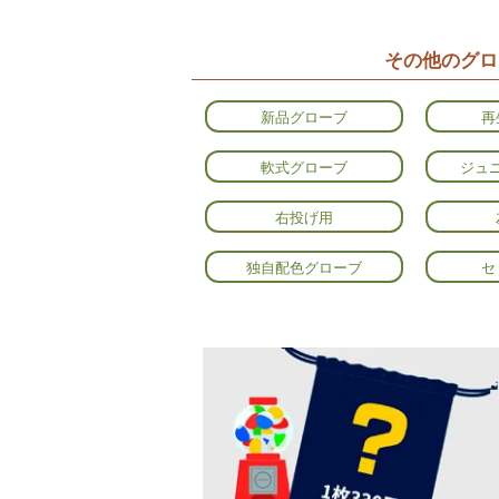
その他のグロ
新品グローブ
再
軟式グローブ
ジュ
右投げ用
独自配色グローブ
セ