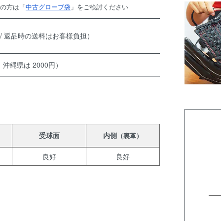
望の方は「
中古グローブ袋
」をご検討ください
 / 返品時の送料はお客様負担）
、沖縄県は 2000円）
受球面
内側
（裏革）
良好
良好