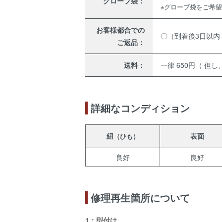
グローブ袋：
※グローブ袋をご希
お客様都合での
〇（到着後3日以内
ご返品：
送料：
一律 650円（ 但し
詳細なコンディション
紐
表面
（ひも）
良好
良好
修理再生箇所について
1：型付け