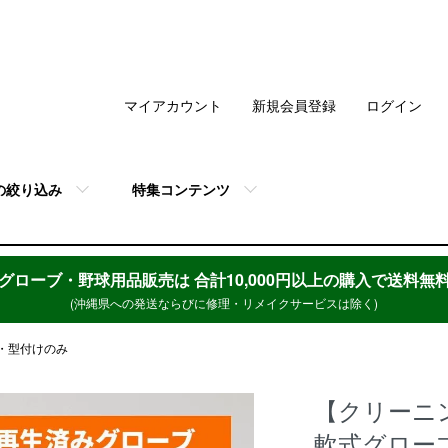
マイアカウント
新規会員登録
ログイン
の絞り込み
特集コンテンツ
グローブ・野球用品販売は
合計10,000円以上の購入で送料無
(沖縄県への発送ならびに修理・リメイクサービスは除く)
・型付けのみ
【クリーニン
軟式グローブ