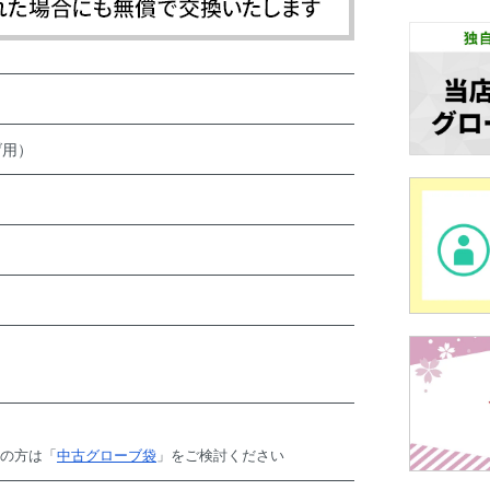
げ用）
望の方は「
中古グローブ袋
」をご検討ください