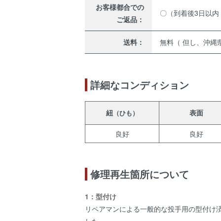
お客様都合での
〇（到着後3日以内
ご返品：
送料：
無料（ 但し、沖縄県
詳細なコンディション
紐
表面
（ひも）
良好
良好
修理再生箇所について
1：型付け
リペアマンによる一般的な投手用の型付け
した。