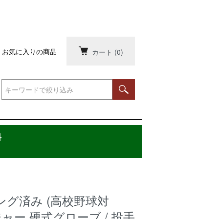
お気に入りの商品
カート
(0)
料
グ済み (高校野球対
ジャー 硬式グローブ / 投手