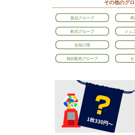
その他のグロ
新品グローブ
再
軟式グローブ
ジュ
右投げ用
独自配色グローブ
セ