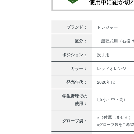
ブランド：
トレジャー
区分：
一般硬式用（右投
ポジション：
投手用
カラー：
レッドオレンジ
発売年代：
2020年代
学生野球での
〇(小・中・高)
使用：
×（付属しません）
グローブ袋：
※グローブ袋をご希