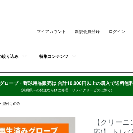
マイアカウント
新規会員登録
ログイン
の絞り込み
特集コンテンツ
グローブ・野球用品販売は
合計10,000円以上の購入で送料無
(沖縄県への発送ならびに修理・リメイクサービスは除く)
・型付けのみ
【クリーニン
応)】 トレ