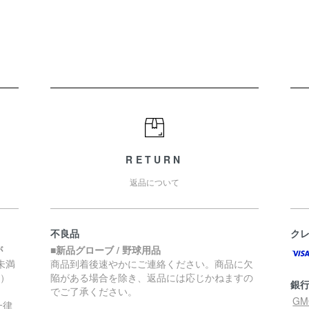
RETURN
返品について
不良品
ク
が
■新品グローブ / 野球用品
円未満
商品到着後速やかにご連絡ください。商品に欠
く）
陥がある場合を除き、返品には応じかねますの
銀
でご了承ください。
G
一律