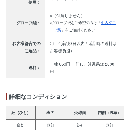
使用：
×（付属しません）
グローブ袋：
※グローブ袋をご希望の方は「
中古グロ
ーブ袋
」をご検討ください
お客様都合での
〇（到着後3日以内 / 返品時の送料は
ご返品：
お客様負担）
一律 650円（ 但し、沖縄県は 2000
送料：
円）
詳細なコンディション
紐
表面
受球面
内側
（ひも）
（裏革）
良好
良好
良好
良好