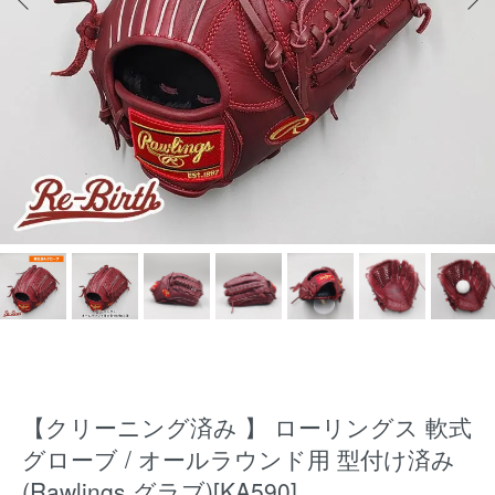
【クリーニング済み 】 ローリングス 軟式
グローブ / オールラウンド用 型付け済み
(Rawlings グラブ)[KA590]