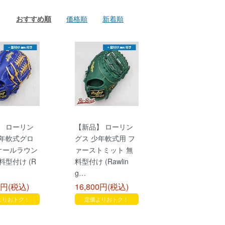
おすすめ順
価格順
新着順
】 ローリン
【新品】 ローリン
少年軟式グロ
グス 少年軟式用 フ
 オールラウン
ァーストミット 無
料型付け (R
料型付け (Rawlin
g…
0円(税込)
16,800円(税込)
よりおトク！
定価よりおトク！