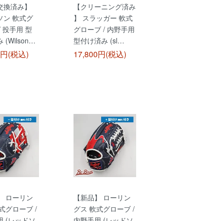
交換済み】
【クリーニング済み
ソン 軟式グ
】 スラッガー 軟式
/ 投手用 型
グローブ / 内野手用
(Wilson…
型付け済み (sl…
0円(税込)
17,800円(税込)
】 ローリン
【新品】 ローリン
式グローブ /
グス 軟式グローブ /
 (レッドソ
内野手用 (レッドソ