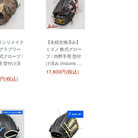
インリメイク
【全紐交換済み】
 グラブワー
ミズノ 軟式グロー
式グローブ /
ブ / 内野手用 型付
用 型付け済
け済み (mizuno …
17,800円(税込)
0円(税込)