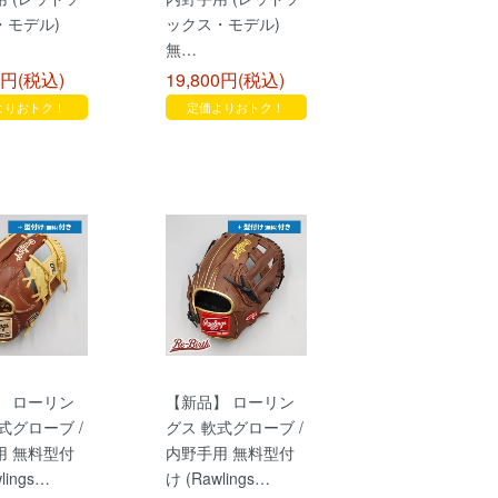
・モデル)
ックス・モデル)
無…
0円(税込)
19,800円(税込)
よりおトク！
定価よりおトク！
】 ローリン
【新品】 ローリン
式グローブ /
グス 軟式グローブ /
用 無料型付
内野手用 無料型付
lings…
け (Rawlings…