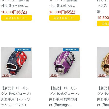
付け (Rawlings …
付け (Rawlings …
ックス
無…
18,800円(税込)
18,800円(税込)
19,80
定価よりおトク！
定価よりおトク！
定価
【新品】 ローリン
【新品】 ローリン
【新品
グス 軟式グローブ /
グス 軟式グローブ /
グス 軟
外野手用 (レッドソ
内野手用 無料型付
内野手
ックス・モデル)
け (Rawlings…
け (Raw