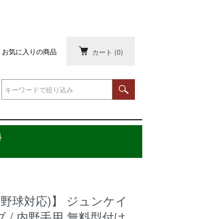
お気に入りの商品
カート
(0)
料
校野球対応)】 ジュンケイ
 / 内野手用 無料型付け