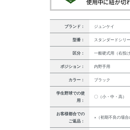
ブランド：
ジュンケイ
型番：
スタンダードシリーズ 
区分：
一般硬式用（右投
ポジション：
内野手用
カラー：
ブラック
学生野球での使
〇（小・中・高）
用：
お客様都合での
×（初期不良の場合
ご返品：