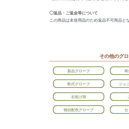
◯返品・ご返金等について
この商品は未使用品のため返品不可商品と
その他のグロ
新品グローブ
再
軟式グローブ
ジュ
右投げ用
独自配色グローブ
セ