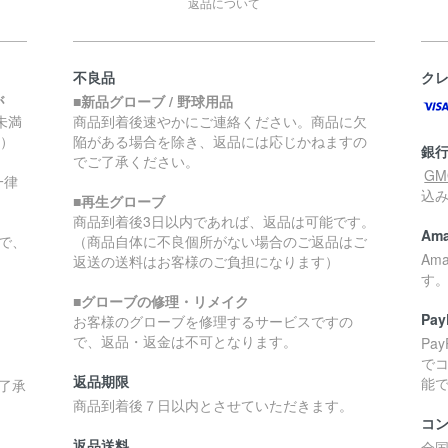
返品について
不良品
ク
が
■新品グローブ / 野球用品
円未満
商品到着後速やかにご連絡ください。商品に欠
く）
陥がある場合を除き、返品には応じかねますの
銀
でご了承ください。
G
一律
込
■再生グローブ
商品到着後3日以内であれば、返品は可能です。
Ama
で、
（商品自体に不良個所がない場合のご返品はご
Am
返送の送料はお客様のご負担になります）
す
■グローブの修理・リメイク
Pay
お客様のグローブを修理するサービスですの
で、返品・返金は不可となります。
Pa
で
返品期限
能
了承
商品到着後７日以内とさせていただきます。
コ
返品送料
全