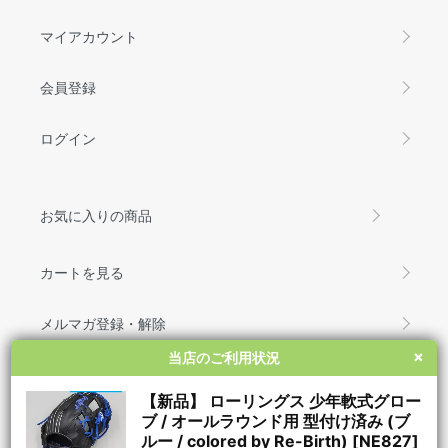
マイアカウント
会員登録
ログイン
お気に入りの商品
カートを見る
メルマガ登録・解除
×
×
当店のご利用状況
当店のご利用状況
お問い合わせ
【新品】 ローリングス 少年軟式グロー
【新品】 ローリングス 少年軟式グロー
ブ / オールラウンド用 型付け済み (ブ
ブ / オールラウンド用 型付け済み (ブ
ルー / colored by Re-Birth) [NE827]
ルー / colored by Re-Birth) [NE827]