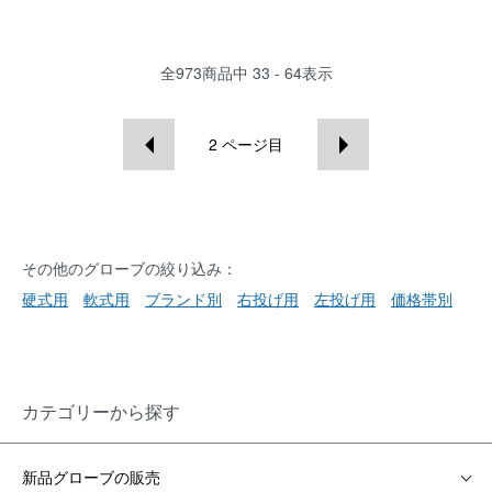
全
973
商品中
33 - 64
表示
2
ページ目
その他のグローブの絞り込み：
硬式用
軟式用
ブランド別
右投げ用
左投げ用
価格帯別
カテゴリーから探す
新品グローブの販売