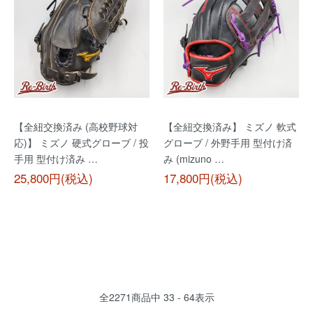
【全紐交換済み (高校野球対
【全紐交換済み】 ミズノ 軟式
応)】 ミズノ 硬式グローブ / 投
グローブ / 外野手用 型付け済
手用 型付け済み …
み (mizuno …
25,800円(税込)
17,800円(税込)
全
2271
商品中
33 - 64
表示